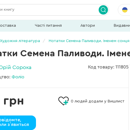
доставка
Часті питання
Автори
Видавн
Художня література
Нотатки Семена Паливоди. Іменем сонця
атки Семена Паливоди. Імен
Юрій Сорока
Код товару: 111805
цтво:
Фоліо
 грн
0
людей додали у Вишлист
овідомте,
оли з`явиться