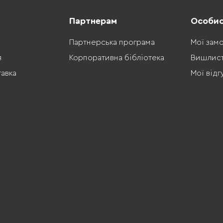
Партнерам
Особис
Партнерська програма
Мої зам
я
Корпоративна бібліотека
Вишлис
тавка
Мої відг