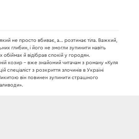
який не просто вбиває, а… розтинає тіла. Важкий,
их глибин, і його не змогли зупинити навіть
 обіймах й відібрав спокій у городян.
нній козир – вже знайомий читачам з роману «Куля
й спеціаліст з розкриття злочинів в Україні
Микитою він повинен зупинити страшного
аливоди».