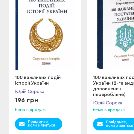
100 важливих подій
100 важливих по
історії України
України (2-ге вид
доповнене і
Юрій Сорока
перероблене)
196 грн
Юрій Сорока
Нема в продажі
Нема в продажі
Повідомте,
Повідомте,
коли з`явиться
коли з`явиться