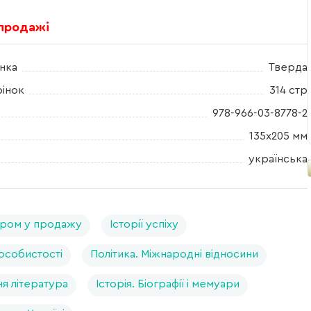
 продажі
нка
Тверда
рінок
314 стр
978-966-03-8778-2
135х205 мм
українська
ром у продажу
Історії успіху
 особистості
Політика. Міжнародні відносини
я література
Історія. Біографії і мемуари