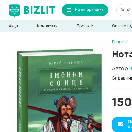
Категорії книг
Акції
Комплекти
Про нас
Оплата і 
Книги
Нот
Автор
Видавни
150
П
к