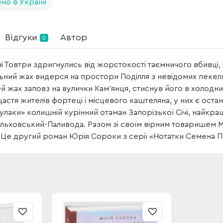
но в Україні
Відгуки
Автор
0
і Товтри здригнулись від жорстокості таємничого вбивці, 
ний жах видерся на простори Поділля з невідомих пекельн
й жах заповз на вулички Кам’янця, стиснув його в холодних
щастя жителів фортеці і місцевого каштеляна, у них є оста
улаки» колишній курінний отаман Запорізької Січі, найкращі
ьховський-Паливода. Разом зі своїм вірним товаришем 
Це другий роман Юрія Сороки з серії «Нотатки Семена П