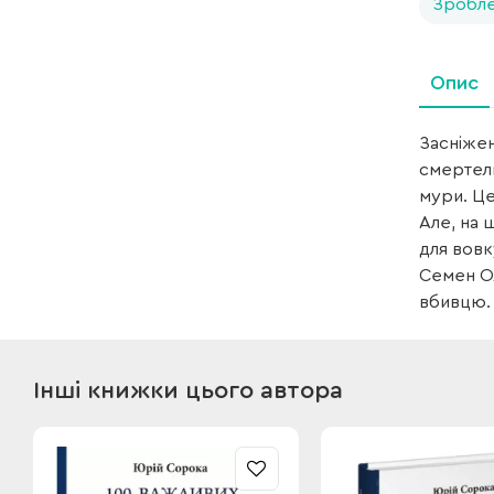
Зробле
Опис
Засніжен
смертель
мури. Це
Але, на 
для вовк
Семен Ол
вбивцю. 
Інші книжки цього автора