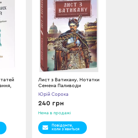
статей
Лист з Ватикану. Нотатки
ання,
Семена Паливоди
Юрій Сорока
240 грн
Нема в продажі
Повідомте,
коли з`явиться