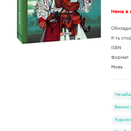
Нема в
Обклади
К-ть сто
ISBN
Формат
Мова
Незаба
Великі
Художн