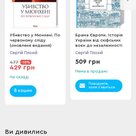
Через розповіді про ці шість жахливих інцидентів Плохій
досліджує ризики ядерної енергетики, як у військових, так і
в мирних цілях, водночас пропонуючи яскравий опис того,
як окремі особи та уряди приймають рішення за
надзвичайних обставин. Сьогодні в усьому світі працює 440
ядерних реакторів, причому атомна енергетика забезпечує
Убивство у Мюнхені. По
Брама Європи. Історія
червоному сліду
України від скіфських
10 відсотків світової електроенергії. Проте, оскільки світ
(оновлене видання)
воєн до незалежності
прагне зменшити викиди вуглецю для боротьби зі зміною
Сергій Плохій
Сергій Плохій
клімату, виникає питання: наскільки безпечна ядерна
енергетика?
509 грн
477
-10%
429 грн
Нема в продажі
На складі
Повідомте,
коли з`явиться
В кошик
Ви дивились