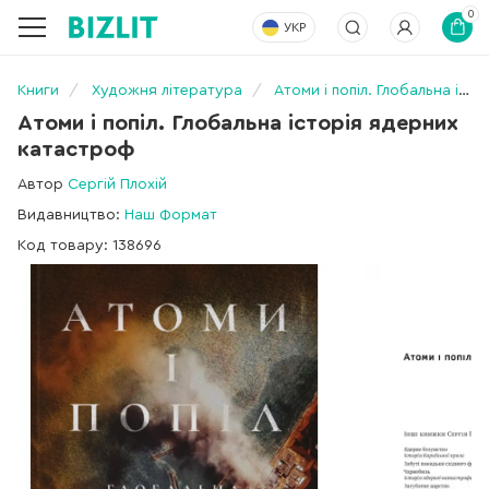
0
УКР
Книги
Художня література
Атоми і попіл. Глобальна історія ядерних катастроф
Атоми і попіл. Глобальна історія ядерних
катастроф
Автор
Сергій Плохій
Видавництво:
Наш Формат
Код товару: 138696