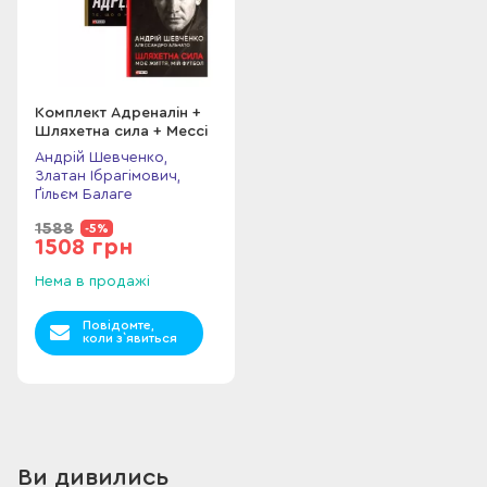
Комплект Адреналін +
Шляхетна сила + Мессі
Андрій Шевченко,
Златан Ібрагімович,
Ґільєм Балаге
1588
-5%
1508 грн
Нема в продажі
Повідомте,
коли з`явиться
Ви дивились