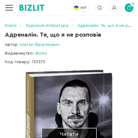
0
УКР
Книги
Художня література
Адреналін. Те, що я не розповів
Адреналін. Те, що я не розповів
Автор
Златан Ібрагімович
Видавництво:
Фоліо
Код товару: 135375
Читати