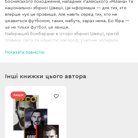
боснійського походження, нападник італійського «Мілана» та
національної збірної Швеції. Ця інформація — для тих, хто
вперше чує це прізвище. Але навіть серед тих, хто не
цікавиться футболом, таких, мабуть, зараз нема. Бо Ібра —
це не тільки футбол, це явище.
Найкращий бомбардир в історії збірної Швеції, третій
гравець світу за кількістю нагород, учасник чотирьох
чемпіонатів Європи і двох чемпіонатів світу... Батько двох
Показати повністю
синів, давно одружений з жінкою, яку кохає і поважає... І
заразом — «поганий хлопчик», яким він сам себе вважає. Зі
своїм складним характером, з не завжди добрими
стосунками з футболістами і з рефері, з рішеннями, які він
Інші книжки цього автора
приймає, незважаючи на поради, здавалося б, більш
обізнаних людей...
У цій книжці Златан Ібрагімович постає таким, який він є
Акція
насправді, — без маски, без прикрас, без усіх принад, які
дозволяють побачити свого героя на п’єдесталі. Він
розповідає про себе щиро, не намагаючись виглядати
кращим і ні про що не шкодуючи...