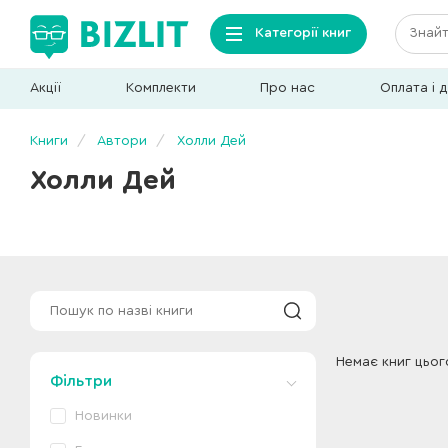
Категорії книг
Акції
Комплекти
Про нас
Оплата і 
Книги
Автори
Холли Дей
Холли Дей
Немає книг цьог
Фільтри
Новинки