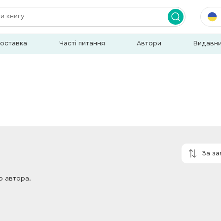
доставка
Часті питання
Автори
Видавн
За з
о автора.