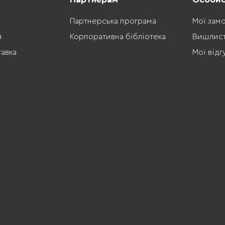
Партнерська програма
Мої зам
я
Корпоративна бібліотека
Вишлис
тавка
Мої відг