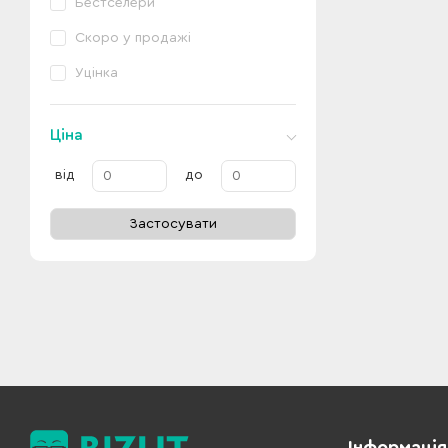
Бестселери
Скоро у продажі
Уцінка
Ціна
від
до
Застосувати
Інформація