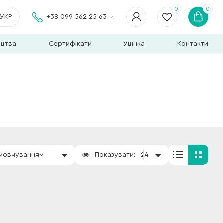
0
0
УКР
+38 099 562 25 63
ицтва
Сертифікати
Уцінка
Контакти
амовчуванням
Показувати:
24