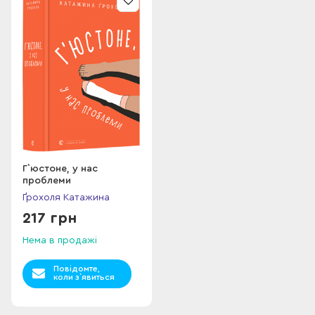
За замовчування
Г`юстоне, у нас
проблеми
Ґрохоля Катажина
217 грн
Нема в продажі
Повідомте,
коли з`явиться