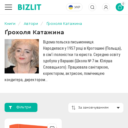
0
УКР
Книги
Автори
Ґрохоля Катажина
Ґрохоля Катажина
Відома польска письменниця.
Народилася у 1957 році в Кротошині (Польща),
в сім'ї полоністки та юриста. Середню освіту
здобула у Варшаві (Школа № 7 ім. Юліуша
Словацького). Працювала санітаркою,
коректором, актрисою, помічницею
кондитера, директором...
Фільтри