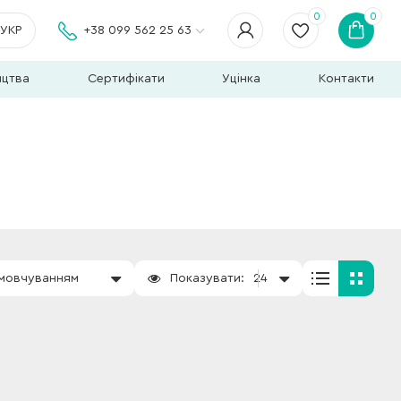
0
0
УКР
+38 099 562 25 63
ицтва
Сертифікати
Уцінка
Контакти
амовчуванням
Показувати:
24