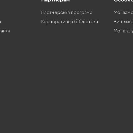
Партнерська програма
Мої зам
я
Корпоративна бібліотека
Вишлис
тавка
Мої відг