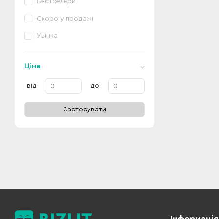
Бестселери
Скоро у продажі
Уцінка
Ціна
від
до
Застосувати
Інформація