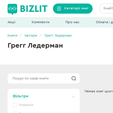
Категорії книг
Акції
Комплекти
Про нас
Оплата і 
Книги
Автори
Грегг Ледерман
Грегг Ледерман
Немає книг цьог
Фільтри
Новинки