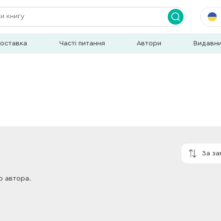
доставка
Часті питання
Автори
Видавн
За з
о автора.