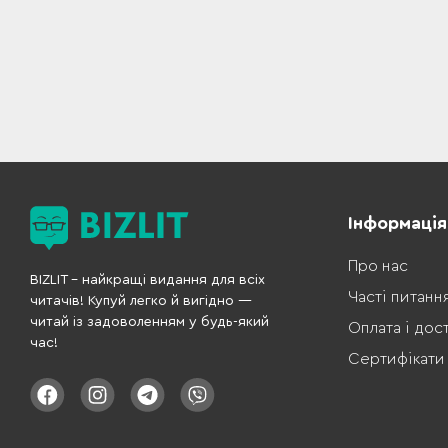
Інформація
Про нас
BIZLIT – найкращі видання для всіх
Часті питанн
читачів! Купуй легко й вигідно —
читай із задоволенням у будь-який
Оплата і дос
час!
Сертифікати