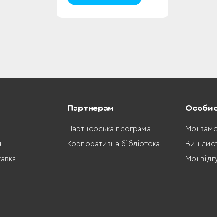
Партнерам
Особис
Партнерська програма
Мої зам
я
Корпоративна бібліотека
Вишлис
тавка
Мої відг