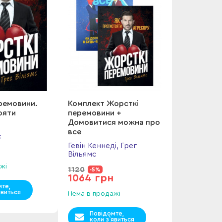
ремовини.
Комплект Жорсткі
ояти
перемовини +
Домовитися можна про
все
с
Гевін Кеннеді, Грег
Вільямс
жі
1120
-5%
1064 грн
мте,
явиться
Нема в продажі
Повідомте,
коли з`явиться