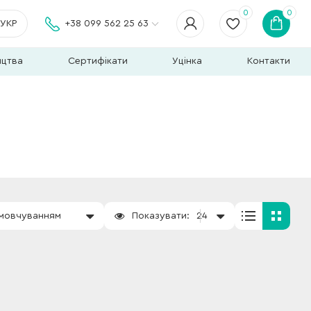
0
0
УКР
+38 099 562 25 63
ицтва
Сертифікати
Уцінка
Контакти
амовчуванням
Показувати:
24