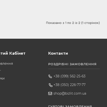
Показано з 1 по 2 із 2 (1 сторінок)
тий Кабінет
Контакти
овлення
РОЗДРІБНІ ЗАМОВЛЕННЯ
т
+38 (099) 562-25-63
уки
+38 (050) 226-77-77
shop@bizlit.com.ua
ГУРТОВІ ЗАМОВЛЕННЯ