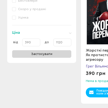
Бестселери
Скоро у продажі
Уцінка
Ціна
від
до
Жорсткі пе
Застосувати
Як протист
агресору
Грег Вільям
390 грн
Нема в прода
Повідо
коли з`