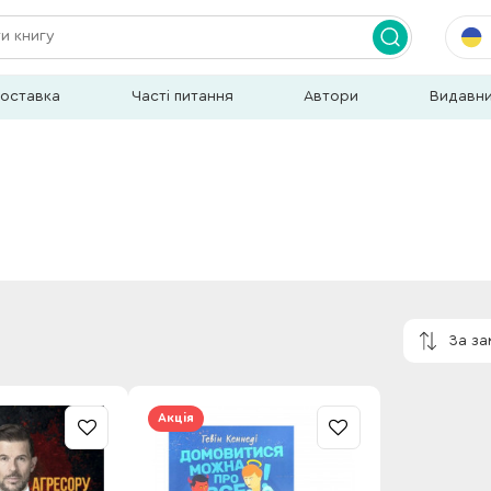
доставка
Часті питання
Автори
Видавн
За з
Акція