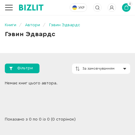
0
УКР
Книги
Автори
Гэвин Эдвардс
Гэвин Эдвардс
Фільтри
За замовчування
Немає книг цього автора.
Показано з 0 по 0 із 0 (0 сторінок)