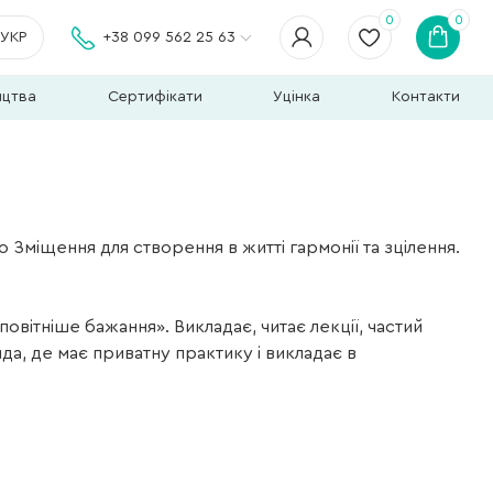
0
0
УКР
+38 099 562 25 63
ицтва
Сертифікати
Уцінка
Контакти
 Зміщення для створення в житті гармонії та зцілення.
повітніше бажання». Викладає, читає лекції, частий
ида, де має приватну практику і викладає в