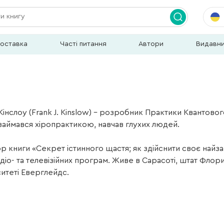
доставка
Часті питання
Автори
Видавн
інслоу (Frank J. Kinslow) – розробник Практики Квантового
займався хіропрактикою, навчав глухих людей.
ор книги «Секрет істинного щастя; як здійснити своє найза
адіо- та телевізійних програм. Живе в Сарасоті, штат Флор
итеті Еверглейдс.