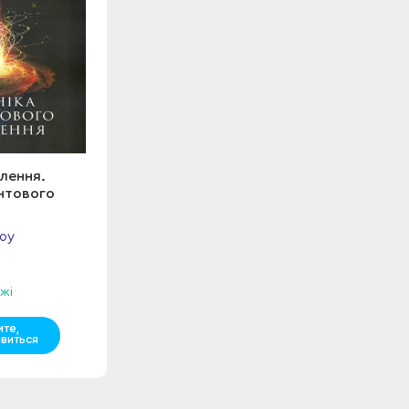
лення.
антового
оу
жі
мте,
явиться