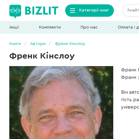
Категорії книг
Акції
Комплекти
Про нас
Оплата і 
Книги
Автори
Френк Кінслоу
Френк Кінслоу
Франк К
Франк 
Він авт
гість р
універс