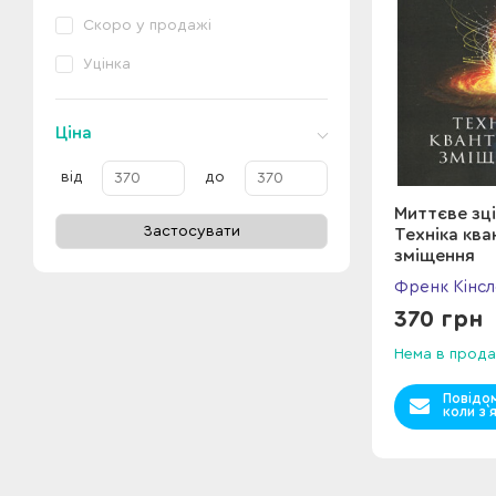
Скоро у продажі
Уцінка
Ціна
від
до
Миттєве зці
Застосувати
Техніка кв
зміщення
Френк Кінсл
370 грн
Нема в прода
Повідо
коли з`