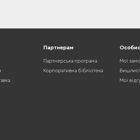
Партнерам
Особис
Партнерська програма
Мої зам
я
Корпоративна бібліотека
Вишлис
тавка
Мої відг