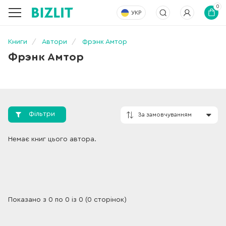
0
УКР
Книги
Автори
Фрэнк Амтор
Фрэнк Амтор
Фільтри
За замовчування
Немає книг цього автора.
Показано з 0 по 0 із 0 (0 сторінок)