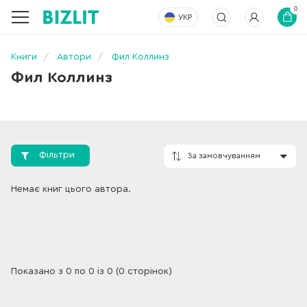
0
УКР
Книги
Автори
Фил Коллинз
Фил Коллинз
Фільтри
За замовчування
Немає книг цього автора.
Показано з 0 по 0 із 0 (0 сторінок)