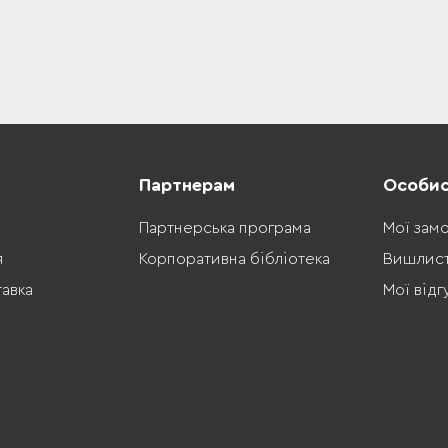
Партнерам
Особис
Партнерська програма
Мої зам
я
Корпоративна бібліотека
Вишлис
тавка
Мої відг