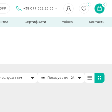
0
0
УКР
+38 099 562 25 63
ицтва
Сертифікати
Уцінка
Контакти
амовчуванням
Показувати:
24