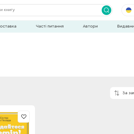
доставка
Часті питання
Автори
Видавн
За з