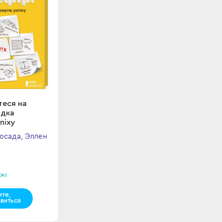
теся на
одка
піху
осада, Эллен
жі
мте,
явиться