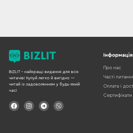
Інформація
Про нас
BIZLIT – найкращі видання для всіх
Часті питанн
читачів! Купуй легко й вигідно —
читай із задоволенням у будь-який
Оплата і дос
час!
Сертифікати