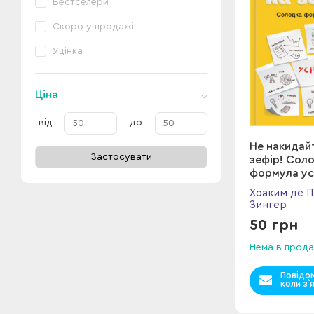
Бестселери
Скоро у продажі
Уцінка
Ціна
від
до
Не накидай
Застосувати
зефір! Сол
формула ус
Хоаким де П
Зингер
50 грн
Нема в прода
Повідо
коли з`