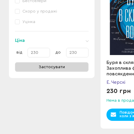
Бестселери
Скоро у продажі
Уцінка
Ціна
від
до
Буря в скля
Застосувати
Захоплива 
повсякденн
Е. Черскі
230 грн
Нема в прода
Повідо
коли з`