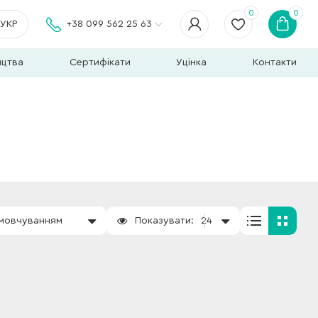
0
0
УКР
+38 099 562 25 63
ицтва
Сертифікати
Уцінка
Контакти
амовчуванням
Показувати:
24