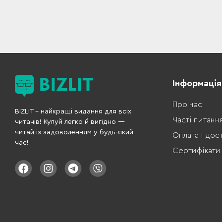
Інформація
Про нас
BIZLIT – найкращі видання для всіх
Часті питанн
читачів! Купуй легко й вигідно —
читай із задоволенням у будь-який
Оплата і дос
час!
Сертифікати