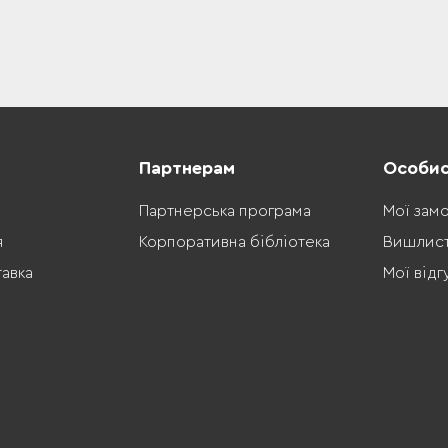
Партнерам
Особис
Партнерська програма
Мої зам
я
Корпоративна бібліотека
Вишлис
тавка
Мої відг