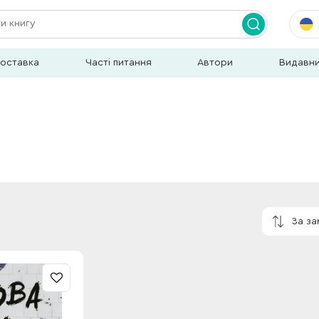
доставка
Часті питання
Автори
Видавн
За з