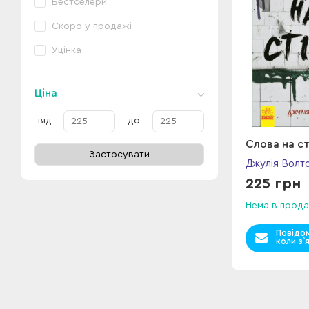
Бестселери
Скоро у продажі
Уцінка
Ціна
від
до
Слова на ст
Застосувати
Джулія Волт
225 грн
Нема в прода
Повідо
коли з`