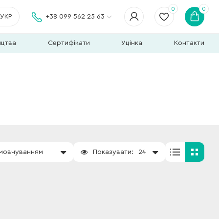
0
0
УКР
+38 099 562 25 63
ицтва
Сертифікати
Уцінка
Контакти
амовчуванням
Показувати:
24