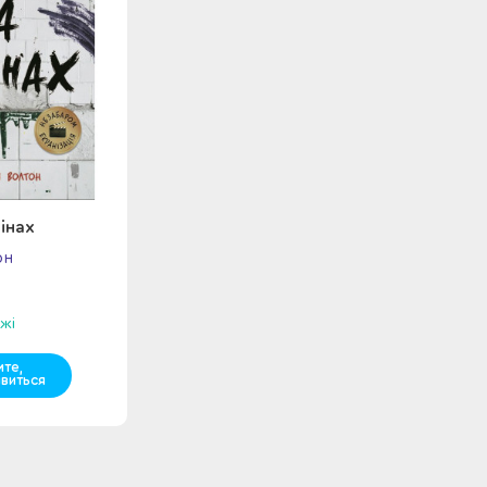
інах
он
жі
мте,
явиться