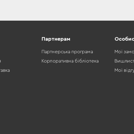
Партнерам
Особис
Партнерська програма
Мої зам
я
Корпоративна бібліотека
Вишлис
тавка
Мої відг