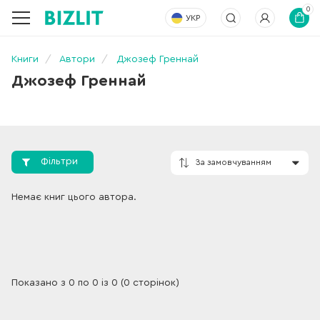
0
УКР
Книги
Автори
Джозеф Греннай
Джозеф Греннай
Фільтри
За замовчування
Немає книг цього автора.
Показано з 0 по 0 із 0 (0 сторінок)