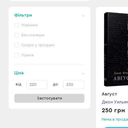
Фільтри
Новинки
Бестселери
Скоро у продажі
Уцінка
Ціна
від
до
Август
Застосувати
Джон Уилья
250 грн
Нема в прода