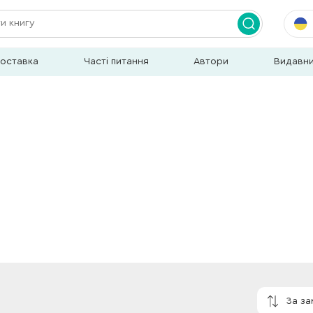
доставка
Часті питання
Автори
Видавн
За з