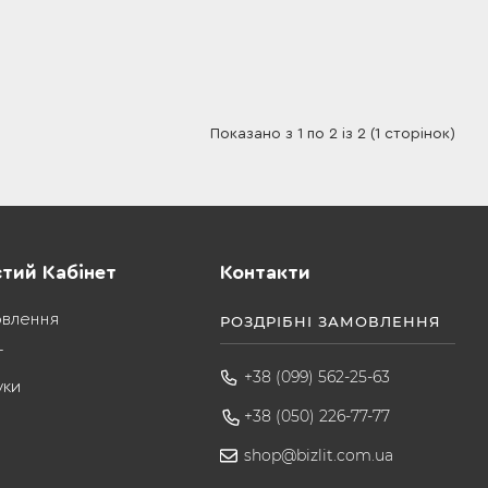
Показано з 1 по 2 із 2 (1 сторінок)
тий Кабінет
Контакти
овлення
РОЗДРІБНІ ЗАМОВЛЕННЯ
т
+38 (099) 562-25-63
уки
+38 (050) 226-77-77
shop@bizlit.com.ua