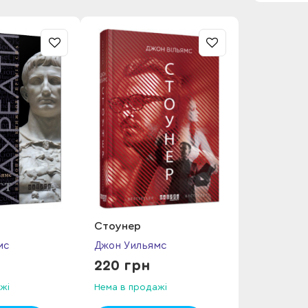
Стоунер
мс
Джон Уильямс
220 грн
жі
Нема в продажі