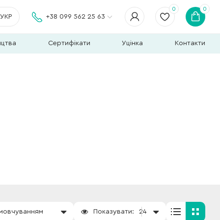
0
0
УКР
+38 099 562 25 63
ицтва
Сертифікати
Уцінка
Контакти
амовчуванням
Показувати:
24