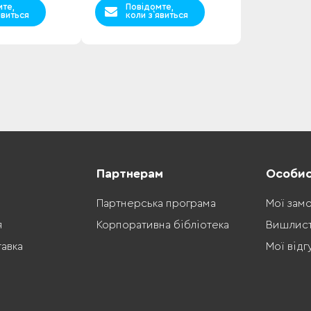
мте,
Повідомте,
явиться
коли з`явиться
Партнерам
Особис
Партнерська програма
Мої зам
я
Корпоративна бібліотека
Вишлис
тавка
Мої відг