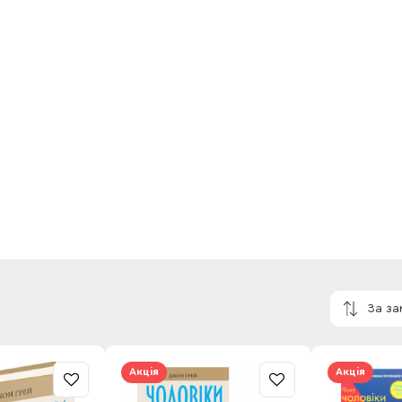
За з
Акція
Акція