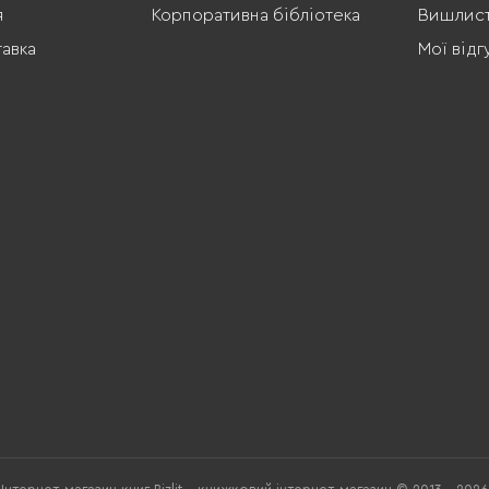
я
Корпоративна бібліотека
Вишлис
тавка
Мої відг