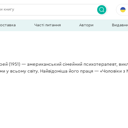
доставка
Часті питання
Автори
Видавн
ей (1951) — американський сімейний психотерапевт, викла
и у всьому світу. Найвідоміша його праця — «Чоловіки з М