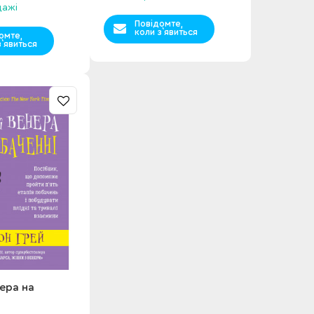
дажі
Повідомте,
коли з`явиться
омте,
з`явиться
нера на