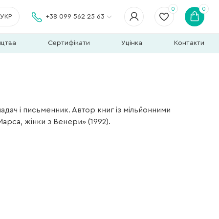
0
0
УКР
+38 099 562 25 63
ицтва
Сертифікати
Уцінка
Контакти
дач і письменник. Автор книг із мільйонними
арса, жінки з Венери» (1992).