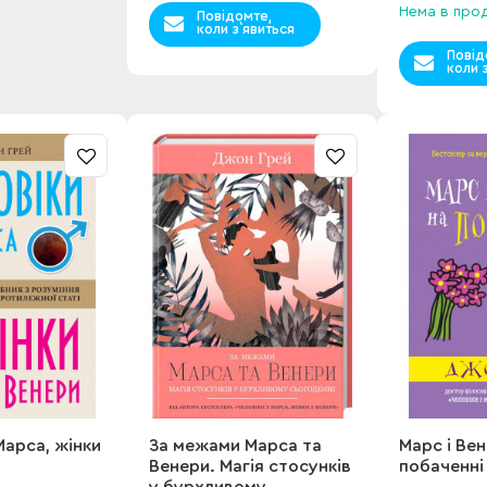
Нема в про
Повідомте,
коли з`явиться
Повід
коли 
Марса, жінки
За межами Марса та
Марс і Ве
Венери. Магія стосунків
побаченні
у бурхливому