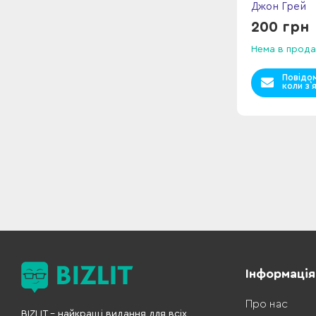
Джон Грей
200 грн
Нема в прода
Повідо
коли з`
Інформація
Про нас
BIZLIT – найкращі видання для всіх