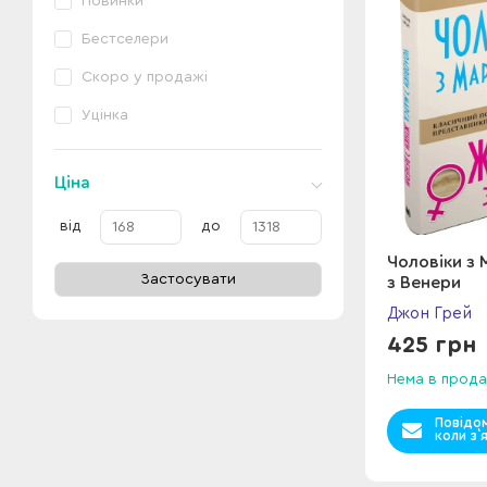
Новинки
Бестселери
Скоро у продажі
Уцінка
Ціна
від
до
Чоловіки з 
Застосувати
з Венери
Джон Грей
425 грн
Нема в прода
Повідо
коли з`