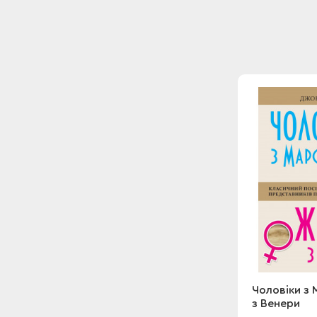
Чоловіки з 
з Венери