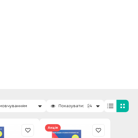
амовчуванням
Показувати:
24
Акція