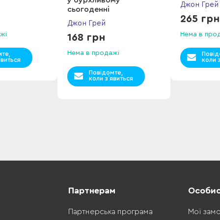
Джон Грей
сьогоденні
265 грн
Джон Грей
жі
Нема в про
168 грн
Нема в продажі
мте,
Повід
явиться
коли 
Повідомте,
коли з`явиться
Партнерам
Особис
Партнерська програма
Мої зам