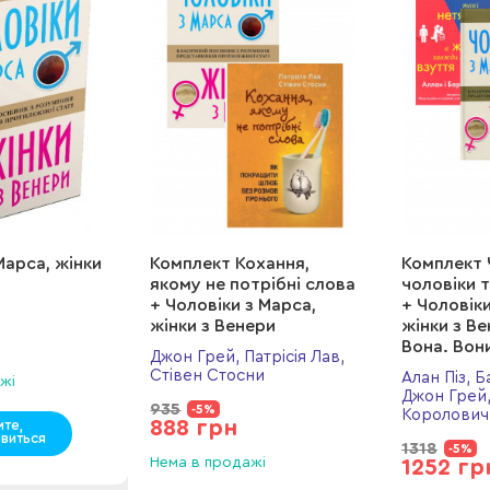
Марса, жінки
Комплект Кохання,
Комплект
якому не потрібні слова
чоловіки 
+ Чоловіки з Марса,
+ Чоловіки
жінки з Венери
жінки з Ве
Вона. Вон
Джон Грей, Патрісія Лав,
Стівен Стосни
Алан Піз, Б
жі
Джон Грей
935
-5%
Королович
888 грн
мте,
явиться
1318
-5%
Нема в продажі
1252 гр