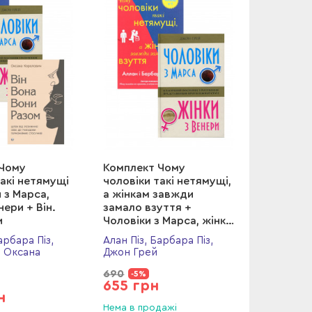
 Чому
Комплект Чому
такі нетямущі
чоловіки такі нетямущі,
 з Марса,
а жінкам завжди
нери + Він.
замало взуття +
и
Чоловіки з Марса, жінки
з Венери
арбара Піз,
Алан Піз, Барбара Піз,
, Оксана
Джон Грей
690
-5%
655 грн
н
Нема в продажі