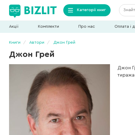
Категорії книг
Акції
Комплекти
Про нас
Оплата і 
Книги
Автори
Джон Грей
Джон Грей
Джон Гр
тиражам