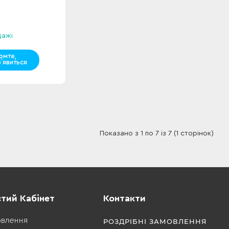
дажі
омте,
з`явиться
Показано з 1 по 7 із 7 (1 сторінок)
тий Кабінет
Контакти
овлення
РОЗДРІБНІ ЗАМОВЛЕННЯ