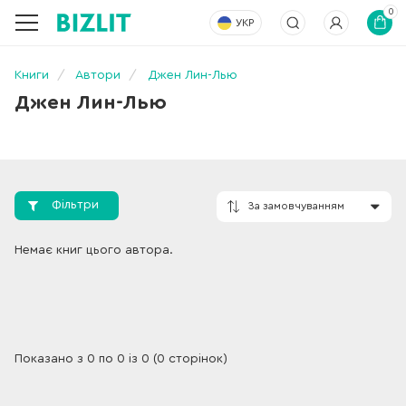
0
УКР
Книги
Автори
Джен Лин-Лью
Джен Лин-Лью
Фільтри
За замовчування
Немає книг цього автора.
Показано з 0 по 0 із 0 (0 сторінок)