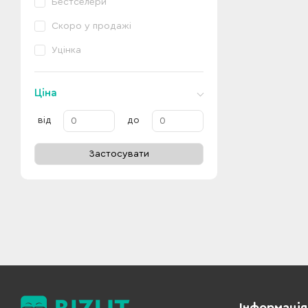
Бестселери
Скоро у продажі
Уцінка
Ціна
від
до
Застосувати
Інформація