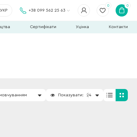
0
0
УКР
+38 099 562 25 63
ицтва
Сертифікати
Уцінка
Контакти
амовчуванням
Показувати:
24