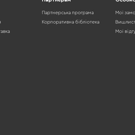
Партнерська програма
Мої зам
я
Корпоративна бібліотека
Вишлис
тавка
Мої відг