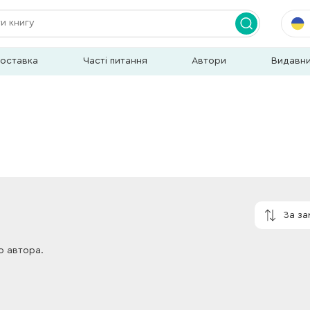
доставка
Часті питання
Автори
Видавн
За з
о автора.