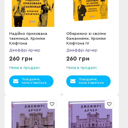
Надійно прихована
Обережно зі своїми
таємниця. Хроніки
бажаннями. Хроніки
Кліфтона
Кліфтона IV
Джеффрі Арчер
Джеффрі Арчер
260 грн
260 грн
Нема в продажі
Нема в продажі
Повідомте,
Повідомте,
коли з`явиться
коли з`явиться