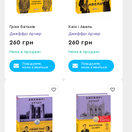
Гріхи батьків
Каїн і Авель
Джеффрі Арчер
Джеффрі Арчер
260 грн
260 грн
Нема в продажі
Нема в продажі
Повідомте,
Повідомте,
коли з`явиться
коли з`явиться