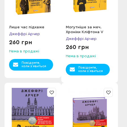
Лише час підкаже
Могутніше за меч.
Хроніки Кліфтона V
Джеффрі Арчер
Джеффрі Арчер
260 грн
260 грн
Нема в продажі
Нема в продажі
Повідомте,
коли з`явиться
Повідомте,
коли з`явиться