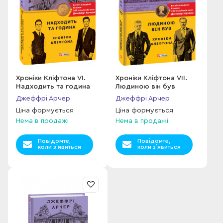
Хроніки Кліфтона VI.
Хроніки Кліфтона VII.
Надходить та година
Людиною він був
Джеффрі Арчер
Джеффрі Арчер
Ціна формується
Ціна формується
Нема в продажі
Нема в продажі
Повідомте,
Повідомте,
коли з`явиться
коли з`явиться