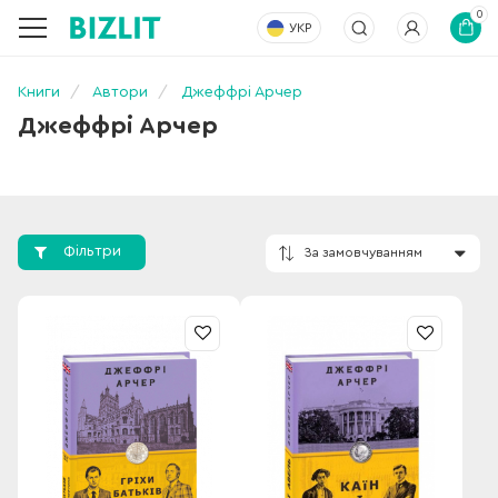
0
УКР
Книги
Автори
Джеффрі Арчер
Джеффрі Арчер
Фільтри
За замовчування