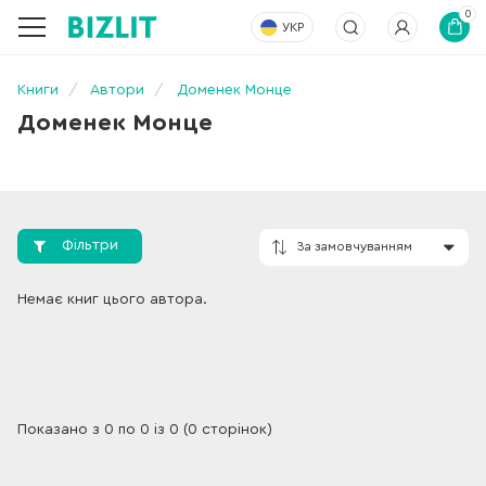
0
УКР
Книги
Автори
Доменек Монце
Доменек Монце
Фільтри
За замовчування
Немає книг цього автора.
Показано з 0 по 0 із 0 (0 сторінок)