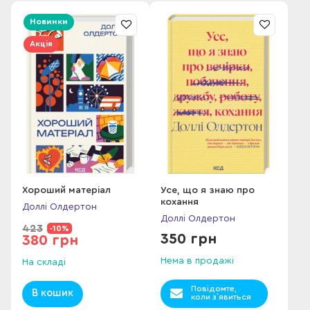
Новинки
За замовчування
Акція
Хороший матеріал
Усе, що я знаю про
кохання
Доллі Олдертон
Доллі Олдертон
423
-10%
350 грн
380 грн
Нема в продажі
На складі
Повідомте,
В кошик
коли з`явиться