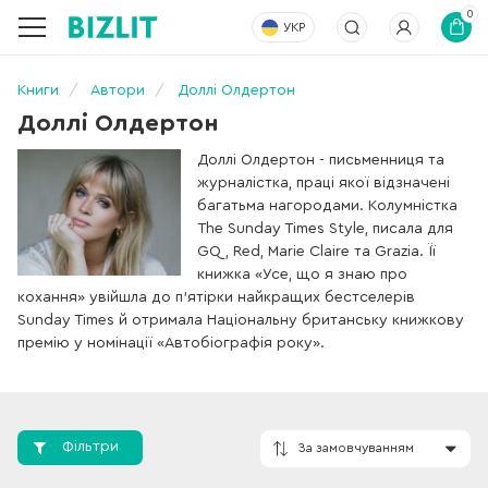
0
УКР
Книги
Автори
Доллі Олдертон
Доллі Олдертон
Доллі Олдертон - письменниця та
журналістка, праці якої відзначені
багатьма нагородами. Колумністка
The Sunday Times Style, писала для
GQ, Red, Marie Claire та Grazia. Її
книжка «Усе, що я знаю про
кохання» увійшла до п’ятірки найкращих бестселерів
Sunday Times й отримала Національну британську книжкову
премію у номінації «Автобіографія року».
Фільтри