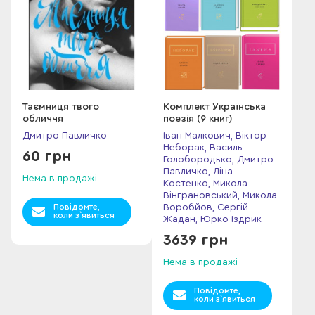
Таємниця твого
Комплект Українська
обличчя
поезія (9 книг)
Дмитро Павличко
Іван Малкович, Віктор
Неборак, Василь
60 грн
Голобородько, Дмитро
Павличко, Ліна
Нема в продажі
Костенко, Микола
Вінграновський, Микола
Повідомте,
Воробйов, Сергій
коли з`явиться
Жадан, Юрко Іздрик
3639 грн
Нема в продажі
Повідомте,
коли з`явиться