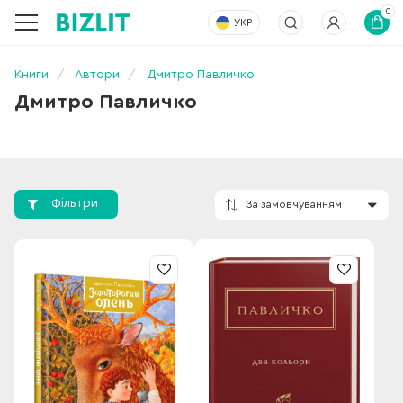
0
УКР
Книги
Автори
Дмитро Павличко
Дмитро Павличко
Фільтри
За замовчування