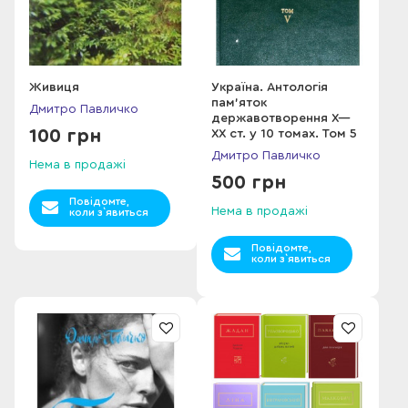
Живиця
Україна. Антологія
пам’яток
Дмитро Павличко
державотворення X—
100 грн
XX ст. у 10 томах. Том 5
Дмитро Павличко
Нема в продажі
500 грн
Повідомте,
Нема в продажі
коли з`явиться
Повідомте,
коли з`явиться