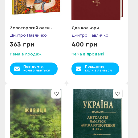
Золоторогий олень
Два кольори
Дмитро Павличко
Дмитро Павличко
363 грн
400 грн
Нема в продажі
Нема в продажі
Повідомте,
Повідомте,
коли з`явиться
коли з`явиться