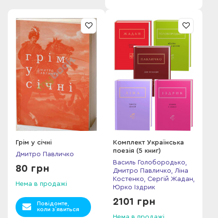
Грім у січні
Комплект Українська
поезія (5 книг)
Дмитро Павличко
Василь Голобородько,
80 грн
Дмитро Павличко, Ліна
Костенко, Сергій Жадан,
Нема в продажі
Юрко Іздрик
2101 грн
Повідомте,
коли з`явиться
Нема в продажі