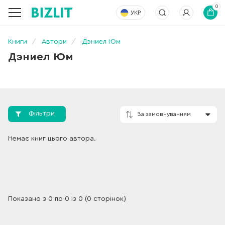
0
УКР
Книги
Автори
Дэниел Юм
Дэниел Юм
Фільтри
За замовчування
Немає книг цього автора.
Показано з 0 по 0 із 0 (0 сторінок)