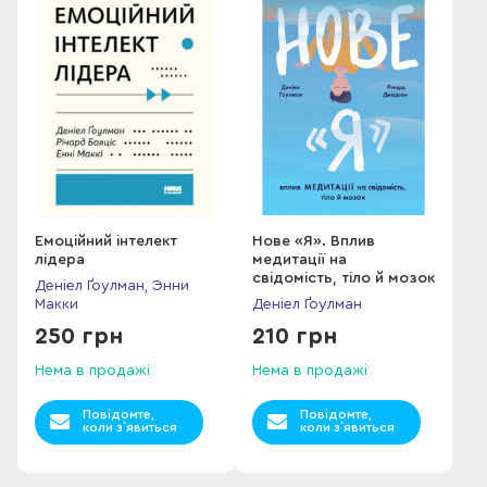
Емоційний інтелект
Нове «Я». Вплив
лідера
медитації на
свідомість, тіло й мозок
Деніел Ґоулман, Энни
Макки
Деніел Ґоулман
250 грн
210 грн
Нема в продажі
Нема в продажі
Повідомте,
Повідомте,
коли з`явиться
коли з`явиться