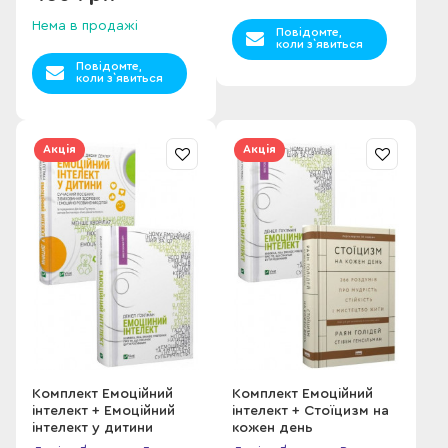
Нема в продажі
Повідомте,
коли з`явиться
Повідомте,
коли з`явиться
Акція
Акція
Комплект Емоційний
Комплект Емоційний
інтелект + Емоційний
інтелект + Стоїцизм на
інтелект у дитини
кожен день