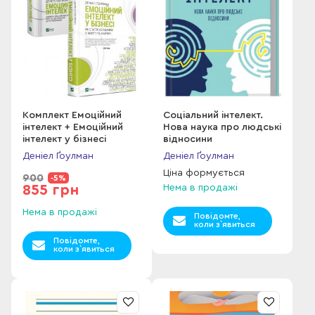
Комплект Емоційний
Соціальний інтелект.
інтелект + Емоційний
Нова наука про людські
інтелект у бізнесі
відносини
Деніел Ґоулман
Деніел Ґоулман
Ціна формується
900
-5%
855 грн
Нема в продажі
Нема в продажі
Повідомте,
коли з`явиться
Повідомте,
коли з`явиться