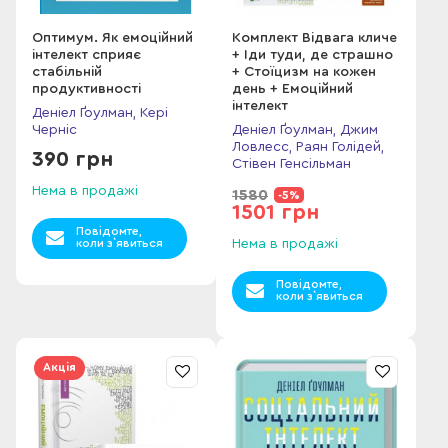
Оптимум. Як емоційний
Комплект Відвага кличе
інтелект сприяє
+ Іди туди, де страшно
стабільній
+ Стоїцизм на кожен
продуктивності
день + Емоційний
інтелект
Деніел Ґоулман, Кері
Черніс
Деніел Ґоулман, Джим
Ловлесс, Раян Голідей,
390 грн
Стівен Генсільман
Нема в продажі
1580
-5%
1501 грн
Повідомте,
коли з`явиться
Нема в продажі
Повідомте,
коли з`явиться
Акція