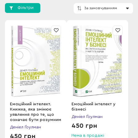
Фільтри
За замовчування
Емоційний інтелект.
Емоційний інтелект у
Книжка, яка змінює
бізнесі
уявлення про те, що
Деніел Ґоулман
означає бути розумним
450 грн
Деніел Ґоулман
450 грн
Нема в продажі