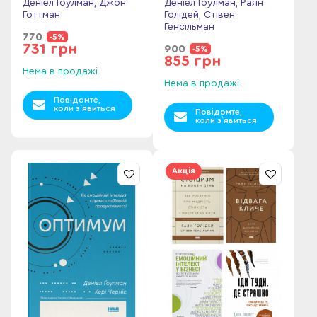
Деніел Ґоулман, Джон
Деніел Ґоулман, Раян
Готтман
Голідей, Стівен
Генсільман
770
-5%
731 грн
900
-5%
855 грн
Нема в продажі
Нема в продажі
Повідомте,
коли з`явиться
Повідомте,
коли з`явиться
Акція