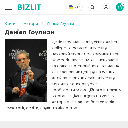
0
УКР
Книги
Автори
Деніел Ґоулман
Деніел Ґоулман
Деніел Ґоулман – випускник Amherst
College та Harvard University,
науковий журналіст, колумніст The
New York Times з питань психології
та соціально-емоційного навчання.
Співзасновник Центру навчання
дітей за сприяння Yale University.
Керівник Консорціуму з
проблематики емоційного інтелекту
в організаціях Rutgers University.
Автор та співавтор бестселерів з
психології, освіти, науки та лідерства.