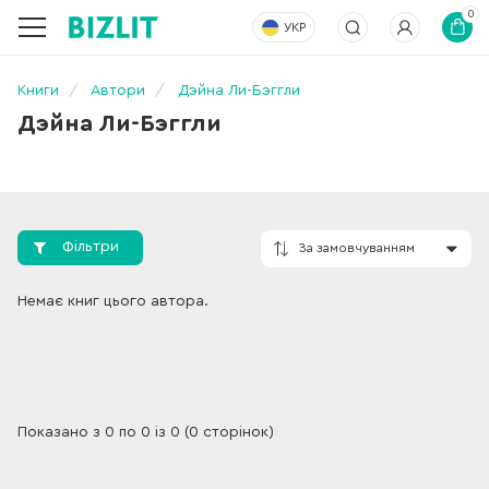
0
УКР
Книги
Автори
Дэйна Ли-Бэггли
Дэйна Ли-Бэггли
Фільтри
За замовчування
Немає книг цього автора.
Показано з 0 по 0 із 0 (0 сторінок)