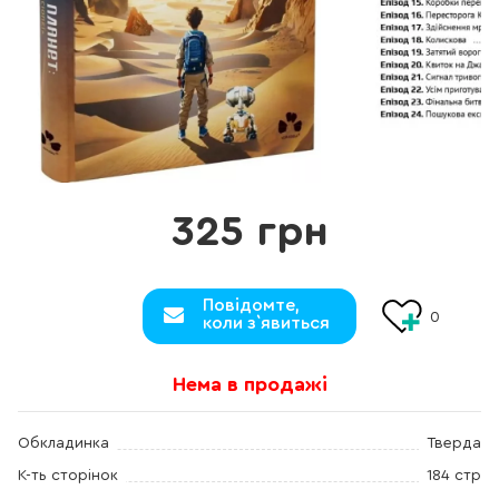
325 грн
Повідомте,
0
коли з`явиться
Нема в продажі
Обкладинка
Тверда
К-ть сторінок
184 стр