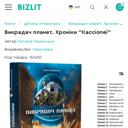
0
УКР
Книги
Дитяча література
Викрадач планет. Хроніки “Кассіопеї”
Викрадач планет. Хроніки “Кассіопеї”
Автор
Наталія Пашинська
Видавництво:
Чорні вівці
Код товару: 141450