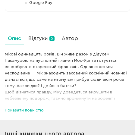
Google Pay
Опис
Відгуки
Автор
0
Мікові одинадцять років. Він живе разом з дідусем
Накамурою на пустельній планеті Мос-Урі та готується
випробувати старенький фрактоліт. Однак стається
несподіване — Мік знаходить захований космічний човник і
дізнається, що саме на ньому він прибув сюди вісім років
тому. Але звідки? І де його батьки?
Щоб дізнатися правду, Міку доведеться вирушити в
небезпечну подорож, таємно проникнути на зореліт і
вступити в бій зі справжніми космічними піратами!
Показати повністю
«Викрадач планет: Хроніки “Кассіопеї”» — захоплива історія
для дітей молодшого та середнього шкільного віку, яка
занурить у вир космічних пригод і триматиме в напрузі до
останньої сторінки.
Інші книжки цього автора