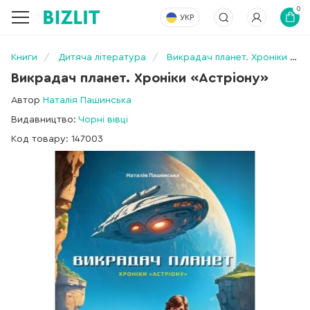
0
УКР
Книги
Дитяча література
Викрадач планет. Хроніки «Астріону»
Викрадач планет. Хроніки «Астріону»
Автор
Наталія Пашинська
Видавництво:
Чорні вівці
Код товару: 147003