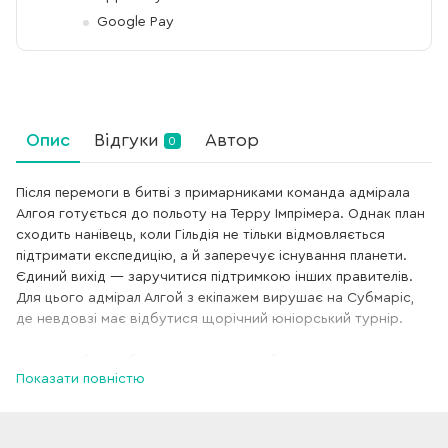
Google Pay
Опис
Відгуки
Автор
0
Після перемоги в битві з примарниками команда адмірала
Алгоя готується до польоту на Терру Імпрімера. Однак план
сходить нанівець, коли Гільдія не тільки відмовляється
підтримати експедицію, а й заперечує існування планети.
Єдиний вихід — заручитися підтримкою інших правителів.
Для цього адмірал Алгой з екіпажем вирушає на Субмаріс,
де невдовзі має відбутися щорічний юніорський турнір.
І це ж треба, щоб одним з учасників був... Мік з Мос-Урі! Але
Показати повністю
хто за цим стоїть? І чи вдасться перемогти в небезпечних
змаганнях, якщо поряд чатує найзапекліший ворог? Книжка
є продовженням космічних пригод Міка з «Викрадача
планет. Хроніки Кассіопеї».