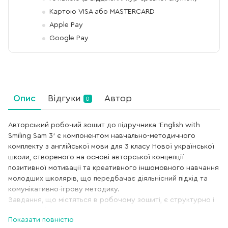
Картою VISA або MASTERCARD
Apple Pay
Google Pay
Опис
Відгуки
Автор
0
Авторський робочий зошит до підручника ‘English with
Smiling Sam 3’ є компонентом навчально-методичного
комплекту з англійської мови для 3 класу Нової української
школи, створеного на основі авторської концепції
позитивної мотивації та креативного іншомовного навчання
молодших школярів, що передбачає діяльнісний підхід та
комунікативно-ігрову методику.
Завдання, що містяться в робочому зошиті, є структурно і
змістовно інтегрованими з підручником та розширюють
Показати повністю
його інструментарій для кращого засвоєння навчаль- ного