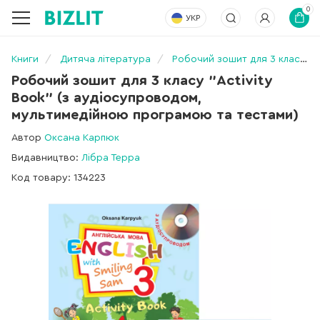
0
УКР
Книги
Дитяча література
Робочий зошит для 3 класу "Activity Book" (з аудіосупроводом, мультимедійною програмою та тестами)
Робочий зошит для 3 класу "Activity
Book" (з аудіосупроводом,
мультимедійною програмою та тестами)
Автор
Оксана Карпюк
Видавництво:
Лібра Терра
Код товару: 134223