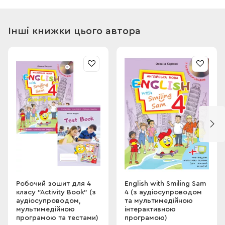
матеріалу третьокласниками. Цікаві вправи, ігрові завдання
підвищать мотива- цію учня до вивчення англійської мови,
збагатять його навчальний досвід та урізно- манітнять види
Інші книжки цього автора
робіт на уроці англійської мови у 3 класі.
Робочий зошит містить аудіосупровід, який є у вільному
доступі на сайті видавництва, та код доступу до
інтерактивного мультимедійного додатка, за допомогою
якого Ви зможете завантажити програму на Ваш комп’ютер
або інший пристрій.
Увага! До робочого зошита безкоштовно додається
збірник тестів для контролю засвоєння матеріалу кожного
розділу підручника.
Робочий зошит для 4
English with Smiling Sam
класу "Activity Book" (з
4 (з аудіосупроводом
аудіосупроводом,
та мультимедійною
мультимедійною
інтерактивною
програмою та тестами)
програмою)