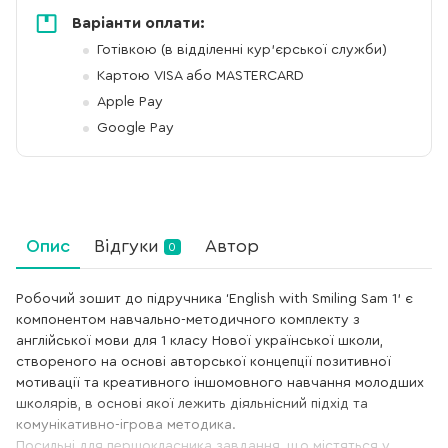
Варіанти оплати:
Готівкою (в відділенні кур'єрської служби)
Картою VISA або MASTERCARD
Apple Pay
Google Pay
Опис
Відгуки
Автор
0
Робочий зошит до підручника ‘English with Smiling Sam 1’ є
компонентом навчально-методичного комплекту з
англійської мови для 1 класу Нової української школи,
створеного на основі авторської концепції позитивної
мотивації та креативного іншомовного навчання молодших
школярів, в основі якої лежить діяльнісний підхід та
комунікативно-ігрова методика.
Посильні для першокласника завдання, що містяться у