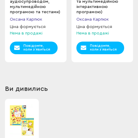
аудіосупроводом,
та мультимедійною
мультимедійною
інтерактивною
програмою та тестами)
програмою)
Оксана Карпюк
Оксана Карпюк
Ціна формується
Ціна формується
Нема в продажі
Нема в продажі
Повідомте,
Повідомте,
коли з`явиться
коли з`явиться
Ви дивились