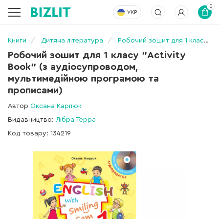
0
УКР
Книги
Дитяча література
Робочий зошит для 1 класу "Activity Book" (з аудіосупроводом, мультимедійною програмою та прописами)
Робочий зошит для 1 класу "Activity
Book" (з аудіосупроводом,
мультимедійною програмою та
прописами)
Автор
Оксана Карпюк
Видавництво:
Лібра Терра
Код товару: 134219