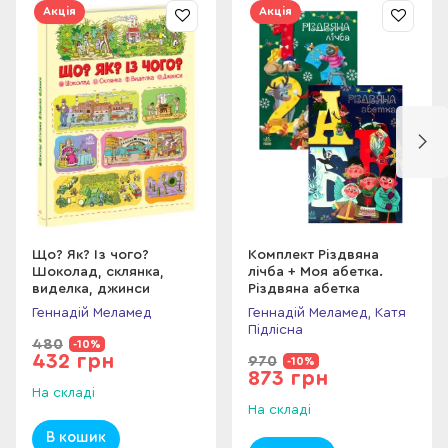
Акція
Акція
Що? Як? Із чого?
Комплект Різдвяна
Шоколад, склянка,
лічба + Моя абетка.
виделка, джинси
Різдвяна абетка
Геннадій Меламед
Геннадій Меламед, Катя
Підлісна
480
-10%
432 грн
970
-10%
873 грн
На складі
На складі
В кошик