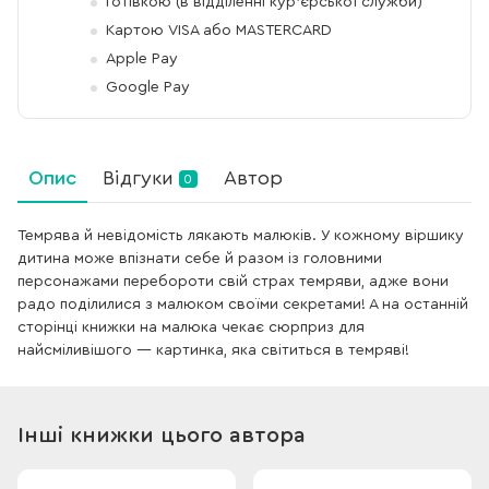
Готівкою (в відділенні кур'єрської служби)
Картою VISA або MASTERCARD
Apple Pay
Google Pay
Опис
Відгуки
Автор
0
Темрява й невідомість лякають малюків. У кожному віршику
дитина може впізнати себе й разом із головними
персонажами перебороти свій страх темряви, адже вони
радо поділилися з малюком своїми секретами! А на останній
сторінці книжки на малюка чекає сюрприз для
найсміливішого — картинка, яка світиться в темряві!
Інші книжки цього автора