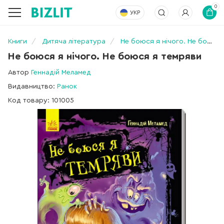
0
УКР
Книги
Дитяча література
Не боюся я нічого. Не боюся я темряви
Не боюся я нічого. Не боюся я темряви
Автор
Геннадій Меламед
Видавництво:
Ранок
Код товару: 101005