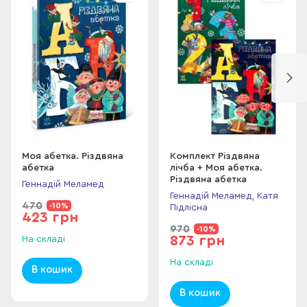
Моя абетка. Різдвяна
Комплект Різдвяна
абетка
лічба + Моя абетка.
Різдвяна абетка
Геннадій Меламед
Геннадій Меламед, Катя
470
-10%
Підлісна
423 грн
970
-10%
873 грн
На складі
На складі
В кошик
В кошик