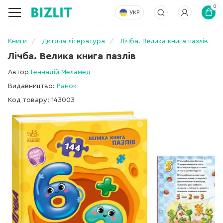
0
УКР
Книги
Дитяча література
Лічба. Велика книга пазлів
Лічба. Велика книга пазлів
Автор
Геннадій Меламед
Видавництво:
Ранок
Код товару: 143003