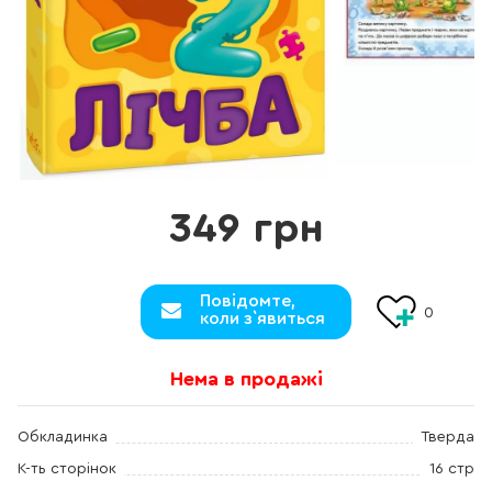
349 грн
Повідомте,
0
коли з`явиться
Нема в продажі
Обкладинка
Тверда
К-ть сторінок
16 стр