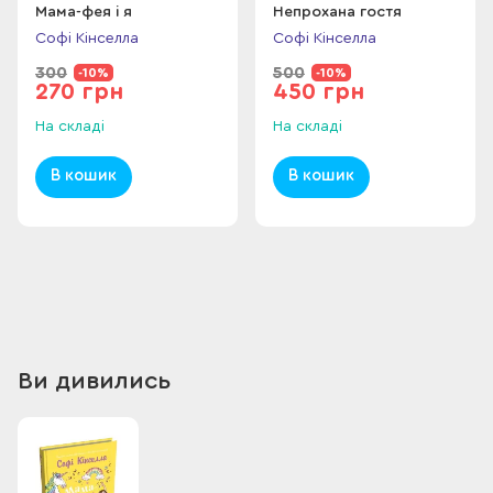
Мама-фея і я
Непрохана гостя
Софі Кінселла
Софі Кінселла
300
500
-10%
-10%
270 грн
450 грн
На складі
На складі
В кошик
В кошик
Ви дивились