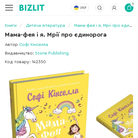
0
УКР
Книги
Дитяча література
Мама-фея і я. Мрії про єдинорога
Мама-фея і я. Мрії про єдинорога
Автор
Софі Кінселла
Видавництво:
Stone Publishing
Код товару: 142350