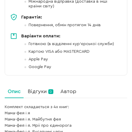
Міжнародна відправка (доставка в інші
країни світу)
Гарантія:
Повернення, обмін протягом 14 днів
Варіанти оплати:
Готівкою (в відділенні кур'єрської служби)
Картою VISA або MASTERCARD
Apple Pay
Google Pay
Опис
Відгуки
Автор
0
Комплект складається з 4х книг:
Мама-фея і я
Мама-фея і я. Майбутня фея
Мама-фея і я. Мрії про єдинорога
Мама-фея і я. Русалчині чари