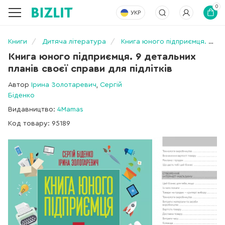
0
УКР
Книги
Дитяча література
Книга юного підприємця. 9 детальних планів своєї справи для підлітків
Книга юного підприємця. 9 детальних
планів своєї справи для підлітків
Автор
Ірина Золотаревич
,
Сергій
Біденко
Видавництво:
4Mamas
Код товару: 95189