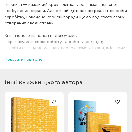
Ця книга — важливий крок підлітка в організації власної
прибуткової справи. Адже в ній ідеться про реальні способи
заробітку, наведено корисні поради щодо подієвого плану
створення своєї справи.
Книга юного підприємця допоможе:
- організувати свою роботу та роботу команди;
- знайти спільну мову з партнерами, замовниками, клієнтами;
- відстежувати доходи і витрати;
Показати повністю
- зрозуміти, як влаштований великий і маленький бізнес, і
головне —
заробити свої перші гроші!
Інші книжки цього автора
Створювати та розвивати власну справу — це цікаво!
Переконайся в цьому сам!
Для кого книга?
Книга для батьків, які хочуть виховати фінансово грамотну
дитину і започаткувати власну справу.
Чому ця книга?