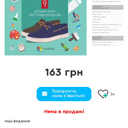
163 грн
Повідомте,
34
коли з`явиться
Нема в продажі
Інші видання