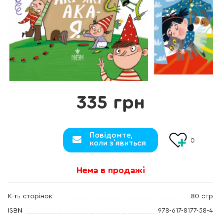
335 грн
Повідомте,
0
коли з`явиться
Нема в продажі
К-ть сторінок
80 стр
ISBN
978-617-8177-58-4