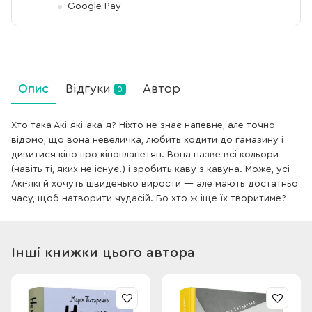
Google Pay
Опис
Відгуки
Автор
0
Хто така Акі-які-ака-я? Ніхто не знає напевне, але точно
відомо, що вона невеличка, любить ходити до гамазину і
дивитися кіно про кінопланетян. Вона назве всі кольори
(навіть ті, яких не існує!) і зробить каву з кавуна. Може, усі
Акі-які й хочуть швиденько вирости — але мають достатньо
часу, щоб натворити чудасій. Бо хто ж іще їх творитиме?
Інші книжки цього автора