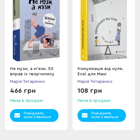
Не музи, а м'язи. 50
Комунікація від нуля.
вправ із творчопису
Есеї для Мані
Марія Титаренко
Марія Титаренко
466 грн
108 грн
Нема в продажі
Нема в продажі
Повідомте,
Повідомте,
коли з`явиться
коли з`явиться