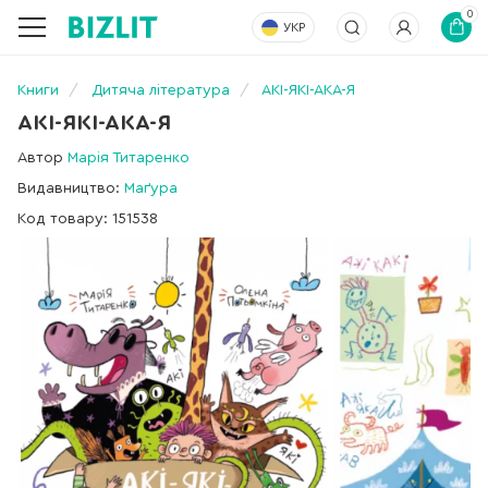
0
УКР
Книги
Дитяча література
АКІ-ЯКІ-АКА-Я
АКІ-ЯКІ-АКА-Я
Автор
Марія Титаренко
Видавництво:
Маґура
Код товару: 151538