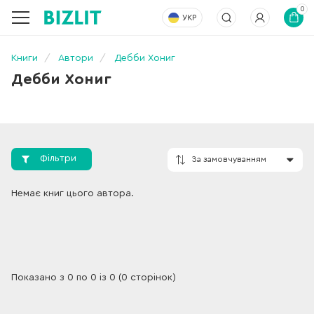
0
УКР
Книги
Автори
Дебби Хониг
Дебби Хониг
Фільтри
За замовчування
Немає книг цього автора.
Показано з 0 по 0 із 0 (0 сторінок)