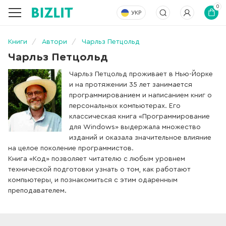
0
УКР
Книги
Автори
Чарльз Петцольд
Чарльз Петцольд
Чарльз Петцольд проживает в Нью-Йорке
и на протяжении 35 лет занимается
программированием и написанием книг о
персональных компьютерах. Его
классическая книга «Программирование
для Windows» выдержала множество
изданий и оказала значительное влияние
на целое поколение программистов.
Книга «Код» позволяет читателю с любым уровнем
технической подготовки узнать о том, как работают
компьютеры, и познакомиться с этим одаренным
преподавателем.