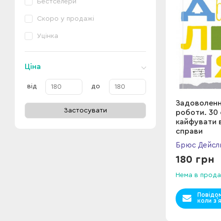
Бестселери
Скоро у продажі
Уцінка
Ціна
від
до
Задоволенн
Застосувати
роботи. 30
кайфувати в
справи
Брюс Дейсл
180 грн
Нема в прода
Повідо
коли з`