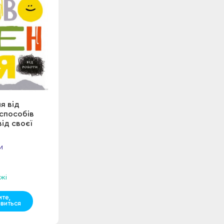
я від
 способів
ід своєї
и
жі
мте,
явиться