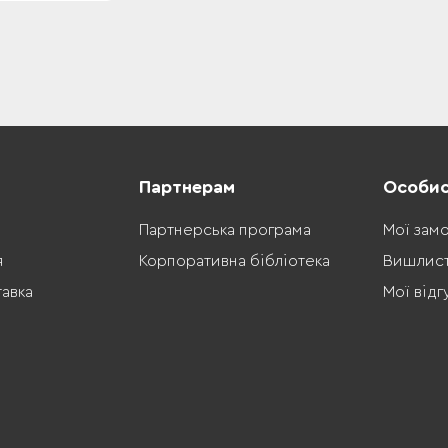
Партнерам
Особис
Партнерська програма
Мої зам
я
Корпоративна бібліотека
Вишлис
тавка
Мої відг