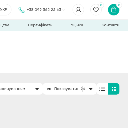
0
0
УКР
+38 099 562 25 63
ицтва
Сертифікати
Уцінка
Контакти
амовчуванням
Показувати:
24