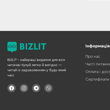
Інформація
Про нас
BIZLIT – найкращі видання для всіх
Часті питанн
читачів! Купуй легко й вигідно —
читай із задоволенням у будь-який
Оплата і дос
час!
Сертифікати