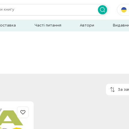
доставка
Часті питання
Автори
Видавн
За з