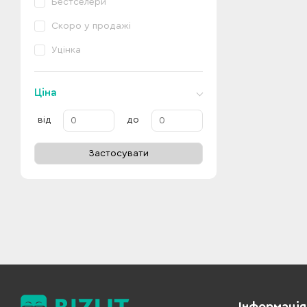
Бестселери
Скоро у продажі
Уцінка
Ціна
від
до
Застосувати
Інформація