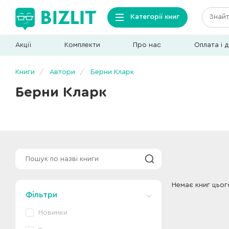
Категорії книг
Акції
Комплекти
Про нас
Оплата і 
Книги
Автори
Берни Кларк
Берни Кларк
Немає книг цьог
Фільтри
Новинки