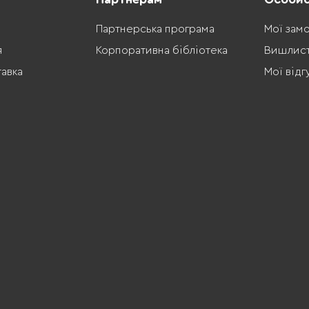
Партнерська програма
Мої зам
я
Корпоративна бібліотека
Вишлис
тавка
Мої відг