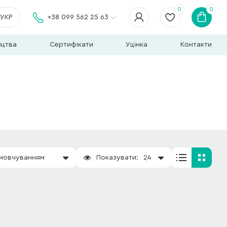
0
0
УКР
+38 099 562 25 63
ицтва
Сертифікати
Уцінка
Контакти
амовчуванням
Показувати:
24