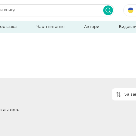
доставка
Часті питання
Автори
Видавн
За з
о автора.