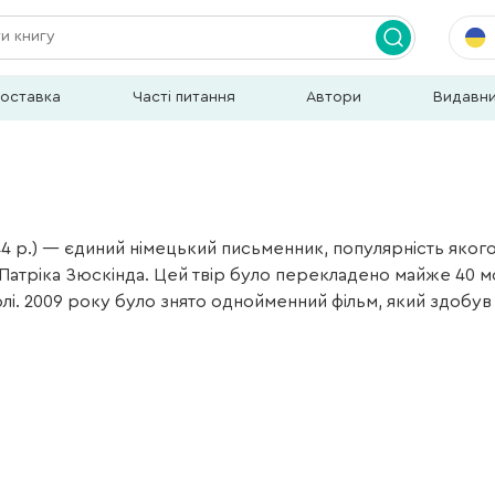
доставка
Часті питання
Автори
Видавн
44 р.) — єдиний німецький письменник, популярність якого
атріка Зюскінда. Цей твір було перекладено майже 40 мо
олі. 2009 року було знято однойменний фільм, який здобув