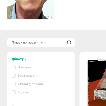
Фільтри
Новинки
Бестселери
Скоро у продажі
Уцінка