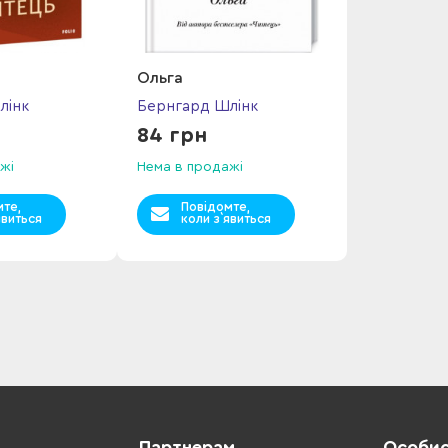
Ольга
лінк
Бернгард Шлінк
84 грн
жі
Нема в продажі
мте,
Повідомте,
явиться
коли з`явиться
Партнерам
Особис