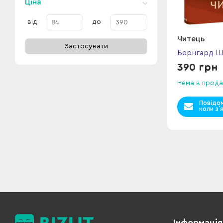
Ціна
від
до
Читець
Застосувати
Бернгард Ш
390 грн
Нема в прода
Повідо
коли з`
Інформація