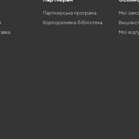
Партнерська програма
Мої зам
я
Корпоративна бібліотека
Вишлис
тавка
Мої відг