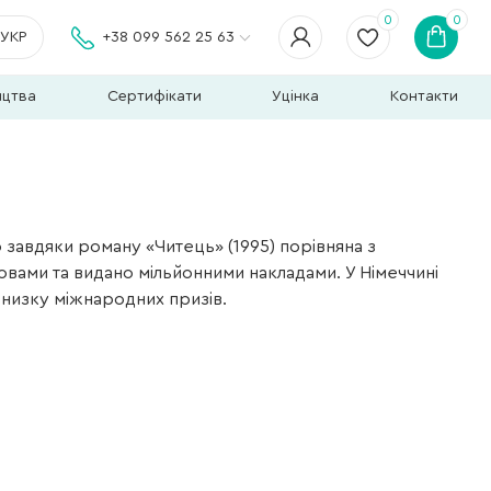
0
0
УКР
+38 099 562 25 63
ицтва
Сертифікати
Уцінка
Контакти
 завдяки роману «Читець» (1995) порівняна з
вами та видано мільйонними накладами. У Німеччині
 низку міжнародних призів.