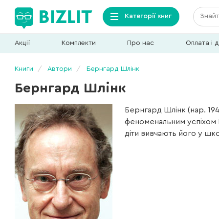
Категорії книг
Акції
Комплекти
Про нас
Оплата і 
Книги
Автори
Бернгард Шлінк
Бернгард Шлінк
Бернгард Шлінк (нар. 19
феноменальним успіхом П
діти вивчають його у шк