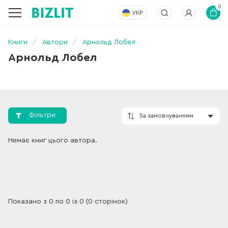
0
УКР
Книги
Автори
Арнольд Лобел
Арнольд Лобел
Фільтри
За замовчування
Немає книг цього автора.
Показано з 0 по 0 із 0 (0 сторінок)