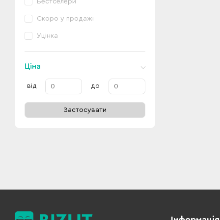
Бестселери
Скоро у продажі
Уцінка
Ціна
від
до
Застосувати
Інформація