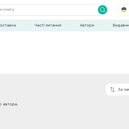
доставка
Часті питання
Автори
Видавн
За з
о автора.