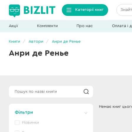
Категорії книг
Акції
Комплекти
Про нас
Оплата і 
Книги
Автори
Анри де Ренье
Анри де Ренье
Немає книг цьог
Фільтри
Новинки