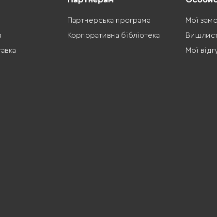
Партнерська програма
Мої зам
я
Корпоративна бібліотека
Вишлис
тавка
Мої відг