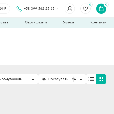
0
0
УКР
+38 099 562 25 63
ицтва
Сертифікати
Уцінка
Контакти
амовчуванням
Показувати:
24