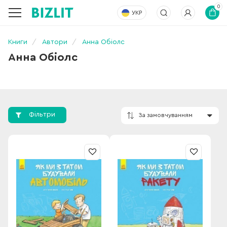
0
УКР
Книги
Автори
Анна Обіолс
Анна Обіолс
Фільтри
За замовчування