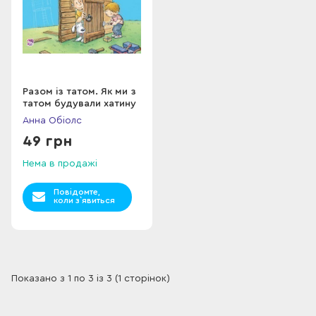
Разом із татом. Як ми з
татом будували хатину
Анна Обіолс
49 грн
Нема в продажі
Повідомте,
коли з`явиться
Показано з 1 по 3 із 3 (1 сторінок)