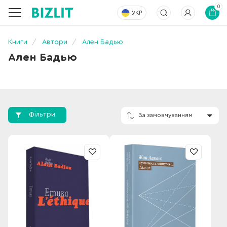
0
УКР
Книги
Автори
Ален Бадью
Ален Бадью
Фільтри
За замовчування