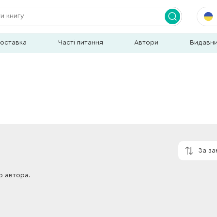
доставка
Часті питання
Автори
Видавн
За з
о автора.