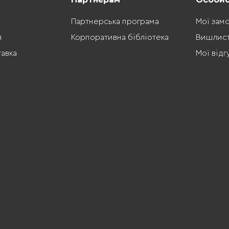
Партнерська програма
Мої зам
я
Корпоративна бібліотека
Вишлис
тавка
Мої відг