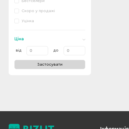
Бестселери
Скоро у продажі
Уцінка
Ціна
від
до
Застосувати
Інформація