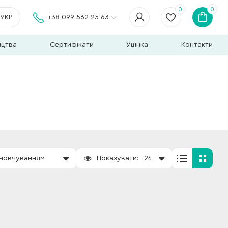
0
0
УКР
+38 099 562 25 63
ицтва
Сертифікати
Уцінка
Контакти
амовчуванням
Показувати:
24