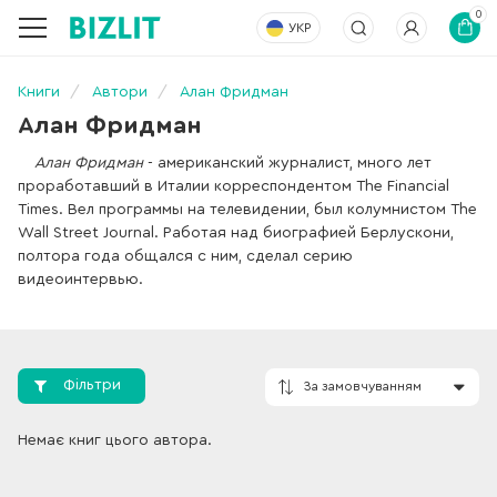
0
УКР
Книги
Автори
Алан Фридман
Алан Фридман
Алан Фридман
- американский журналист, много лет
проработавший в Италии корреспондентом The Financial
Times. Вел программы на телевидении, был колумнистом The
Wall Street Journal. Работая над биографией Берлускони,
полтора года общался с ним, сделал серию
видеоинтервью.
Фільтри
Немає книг цього автора.
За замовчування