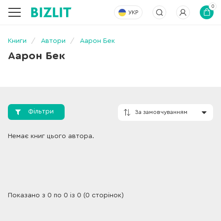
0
УКР
Книги
Автори
Аарон Бек
Аарон Бек
Фільтри
За замовчування
Немає книг цього автора.
Показано з 0 по 0 із 0 (0 сторінок)