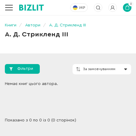
0
УКР
Книги
Автори
А. Д. Стрикленд III
А. Д. Стрикленд III
Фільтри
За замовчування
Немає книг цього автора.
Показано з 0 по 0 із 0 (0 сторінок)