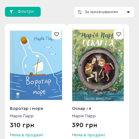
Фільтри
За замовчування
Воротар і море
Оскар і я
Марія Парр
Марія Парр
310 грн
390 грн
Нема в продажі
Нема в продажі