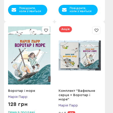
Повідомте,
Повідомте,
коли з`явиться
коли з`явиться
Акція
Воротар і море
Комплект "Вафельне
серце + Воротар і
Марія Парр
море"
128 грн
Марія Парр
Нема в продажі