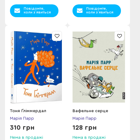
Повідомте,
Повідомте,
коли з`явиться
коли з`явиться
Тоня Ґліммердал
Вафельне серце
Марія Парр
Марія Парр
310 грн
128 грн
Нема в продажі
Нема в продажі