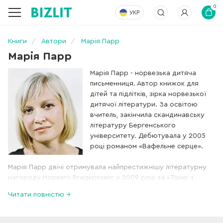
0
УКР
Книги
Автори
Марія Парр
Марія Парр
Марія Парр - норвезька дитяча
письменниця. Автор книжок для
дітей та підлітків, зірка норвезької
дитячої літератури. За освітою
вчитель, закінчила скандинавську
літературу Бергенського
університету. Дебютувала у 2005
році романом «Вафельне серце».
Марія Парр двічі отримувала найпрестижнішу літературну
нагороду Норвегії Brageprisen: у 2009 році за «Тоню з
Ґліммердал» та у 2017 році за «Воротар і море». Її книги
Читати повністю →
порівнюють з творами Астрід Ліндгрен. Вони були
перекладені багатьма мовами та отримали численні
міжнародні нагороди.